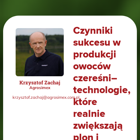
Czynniki
sukcesu w
produkcji
owoców
czereśni–
Krzysztof Zachaj
technologie,
Agrosimex
krzysztof.zachaj@agrosimex.com.pl
które
realnie
zwiększają
plon i