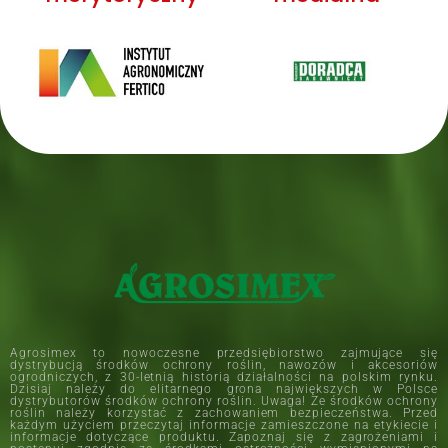
Agrosimex to nowoczesne przedsiębiorstwo zajmujące się
dystrybucją środków ochrony roślin, nawozów i akcesoriów
ogrodniczych, z 30-letnią historią działalności na polskim rynku.
Dzisiaj należy do elitarnego grona największych w Polsce
dystrybutorów środków ochrony roślin. Uwaga! Ze środków ochrony
roślin należy korzystać z zachowaniem bezpieczeństwa. Przed
każdym użyciem przeczytaj informacje zamieszczone na etykiecie i
informacje dotyczące produktu. Zapoznaj się z zagrożeniami i