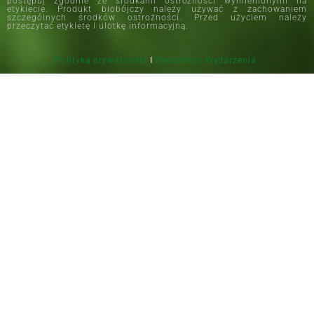
postępuj zgodnie ze środkami ostrożności wymienionymi na
etykiecie. Produkt biobójczy należy używać z zachowaniem
szczególnych środków ostrożności. Przed użyciem należy
przeczytać etykietę i ulotkę informacyjną.
Polityka prywatności
I
Regulamin Wydarzenia