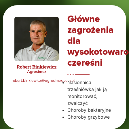
Główne
zagrożenia
dla
wysokotowaro
czereśni
Robert Binkiewicz
Agrosimex
robert.binkiewicz@agrosimex.com.pl
Nasionnica
trześniówka jak ją
monitorować,
zwalczyć
Choroby bakteryjne
Choroby grzybowe