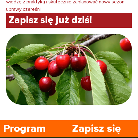
wiedzę z praktyką i skutecznie zaplanować nowy sezon
uprawy czereśni.
Zapisz się już dziś!
Program
Zapisz się