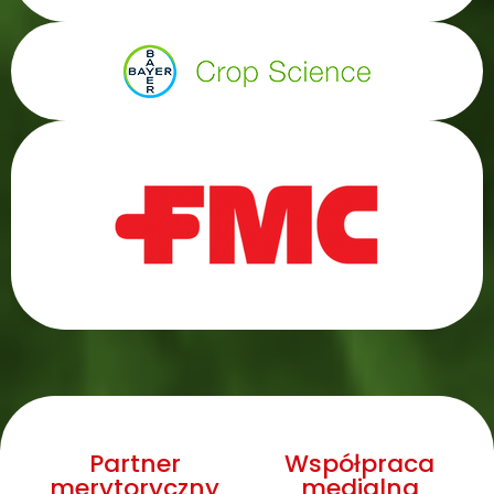
Partner
Współpraca
merytoryczny
medialna