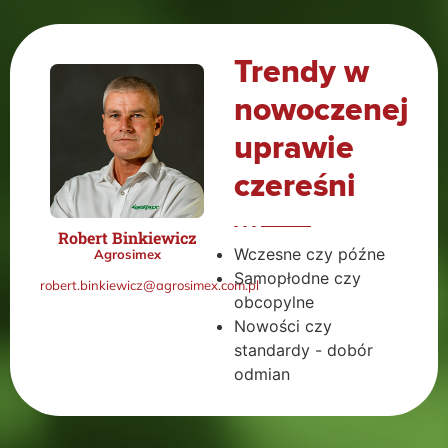
Trendy w
nowoczenej
uprawie
czereśni
Robert Binkiewicz
Wczesne czy późne
Agrosimex
Samopłodne czy
robert.binkiewicz@agrosimex.com.pl
obcopylne
Nowości czy
standardy - dobór
odmian