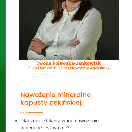
Iwona Polewska-Jankowiak
Z-ca Dyrektora Działu Nawozów Agrosimex
Nawożenie mineralne
kapusty pekińskiej.
Dlaczego zbilansowane nawożenie
mineralne jest ważne?