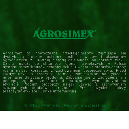
Agrosimex to nowoczesne przedsiębiorstwo zajmujące się
dystrybucją środków ochrony roślin, nawozów i akcesoriów
ogrodniczych, z 30-letnią historią działalności na polskim rynku.
Dzisiaj należy do elitarnego grona największych w Polsce
dystrybutorów środków ochrony roślin. Uwaga! Ze środków ochrony
roślin należy korzystać z zachowaniem bezpieczeństwa. Przed
każdym użyciem przeczytaj informacje zamieszczone na etykiecie i
informacje dotyczące produktu. Zapoznaj się z zagrożeniami i
postępuj zgodnie ze środkami ostrożności wymienionymi na
etykiecie. Produkt biobójczy należy używać z zachowaniem
szczególnych środków ostrożności. Przed użyciem należy
przeczytać etykietę i ulotkę informacyjną.
Polityka prywatności
I
Regulamin Wydarzenia