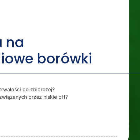
 na
ciowe borówki
rwałości po zbiorczej?
wiązanych przez niskie pH?