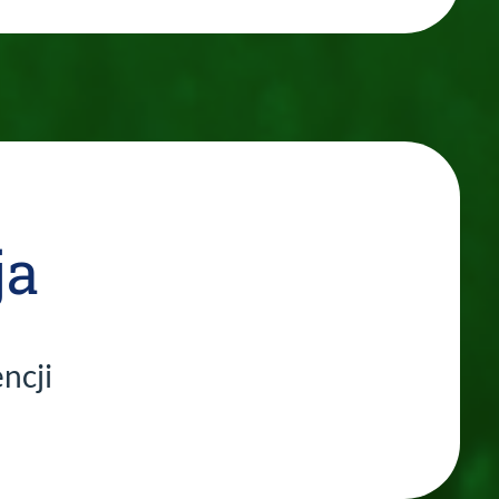
ja
encji