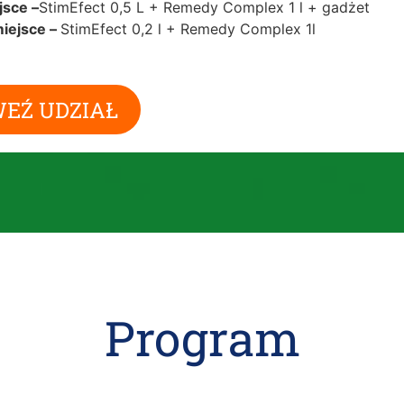
jsce –
StimEfect 0,5 L + Remedy Complex 1 l + gadżet
iejsce –
StimEfect 0,2 l + Remedy Complex 1l
EŹ UDZIAŁ
Program