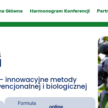
na Główna
Harmonogram Konferencji
Part
 – innowacyjne metody
ncjonalnej i biologicznej
Formuła
online