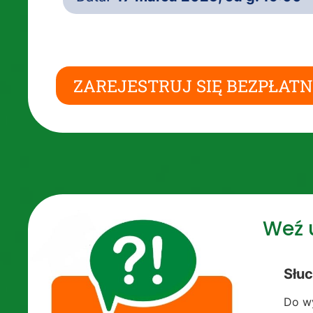
ZAREJESTRUJ SIĘ BEZPŁATN
Weź u
Słuc
Do wy