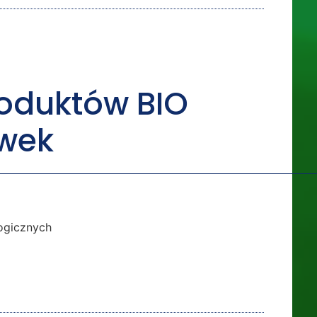
oduktów BIO
ówek
ogicznych