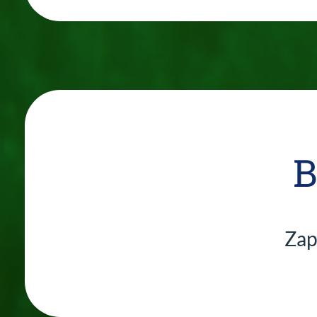
B
Zapi