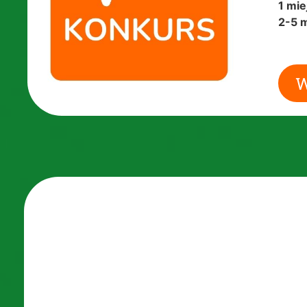
1 mie
2-5 m
W