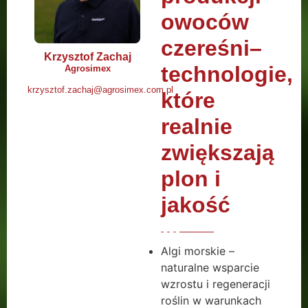
owoców
czereśni–
Krzysztof Zachaj
technologie,
Agrosimex
krzysztof.zachaj@agrosimex.com.pl
które
realnie
zwiększają
plon i
jakość
Algi morskie –
naturalne wsparcie
wzrostu i regeneracji
roślin w warunkach