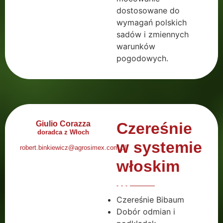
dostosowane do
wymagań polskich
sadów i zmiennych
warunków
pogodowych.
Giulio Corazza
Czereśnie
doradca z Włoch
w systemie
robert.binkiewicz@agrosimex.com.pl
włoskim
Czereśnie Bibaum
Dobór odmian i