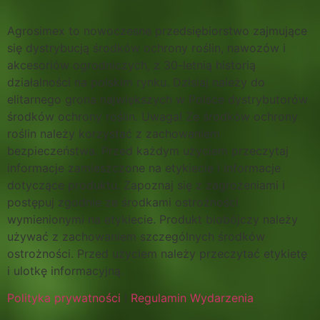
Agrosimex to nowoczesne przedsiębiorstwo zajmujące
się dystrybucją środków ochrony roślin, nawozów i
akcesoriów ogrodniczych, z 30-letnią historią
działalności na polskim rynku. Dzisiaj należy do
elitarnego grona największych w Polsce dystrybutorów
środków ochrony roślin. Uwaga! Ze środków ochrony
roślin należy korzystać z zachowaniem
bezpieczeństwa. Przed każdym użyciem przeczytaj
informacje zamieszczone na etykiecie i informacje
dotyczące produktu. Zapoznaj się z zagrożeniami i
postępuj zgodnie ze środkami ostrożności
wymienionymi na etykiecie. Produkt biobójczy należy
używać z zachowaniem szczególnych środków
ostrożności. Przed użyciem należy przeczytać etykietę
i ulotkę informacyjną.
Polityka prywatności
I
Regulamin Wydarzenia