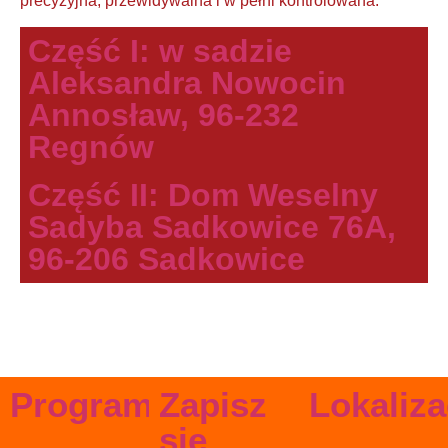
precyzyjna, przewidywalna i w pełni kontrolowana.
Część I: w sadzie
Aleksandra Nowocin
Annosław, 96-232
Regnów
Część II: Dom Weselny
Sadyba Sadkowice 76A,
96-206 Sadkowice
Program
Zapisz
Lokaliza
się