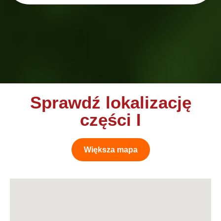
Sprawdź lokalizację
części I
Większa mapa