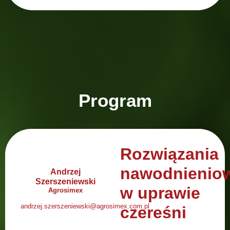
Program
Rozwiązania
nawodnienio
Andrzej
Szerszeniewski
w uprawie
Agrosimex
andrzej.szerszeniewski@agrosimex.com.pl
czereśni