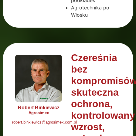
podkładek
Agrotechnika po
Włosku
Czereśnia
bez
kompromisów
skuteczna
ochrona,
Robert Binkiewicz
kontrolowany
Agrosimex
robert.binkiewicz@agrosimex.com.pl
wzrost,