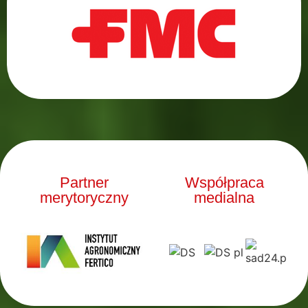
Partner
Współpraca
merytoryczny
medialna