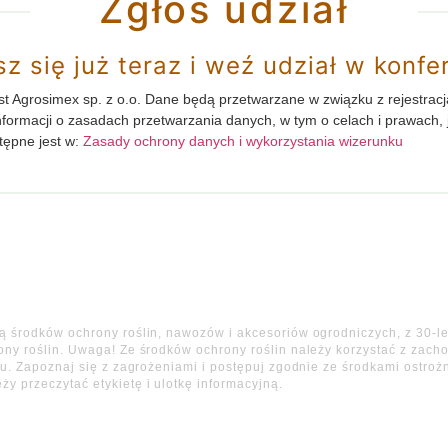
Zgłoś udział
sz się już teraz i weź udział w konfer
t Agrosimex sp. z o.o. Dane będą przetwarzane w związku z rejestracj
nformacji o zasadach przetwarzania danych, w tym o celach i prawach,
tępne jest w:
Zasady ochrony danych i wykorzystania wizerunku
środków ochrony roślin, nawozów i akcesoriów ogrodniczych, z 30-letn
ony roślin. Uwaga! Ze środków ochrony roślin należy korzystać z zac
tu. Zapoznaj się z zagrożeniami i postępuj zgodnie ze środkami ostroż
 przeczytać etykietę i ulotkę informacyjną.