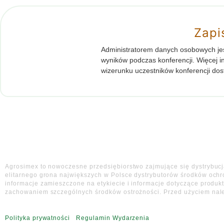
Zapi
Administratorem danych osobowych jes
wyników podczas konferencji. Więcej i
wizerunku uczestników konferencji dos
Agrosimex to nowoczesne przedsiębiorstwo zajmujące się dystrybucją 
elitarnego grona największych w Polsce dystrybutorów środków ochr
informacje zamieszczone na etykiecie i informacje dotyczące produk
zachowaniem szczególnych środków ostrożności. Przed użyciem należy
Polityka prywatności
I
Regulamin Wydarzenia