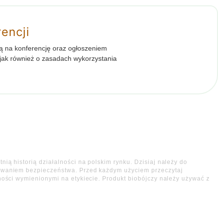
encji
ą na konferencję oraz ogłoszeniem
 jak również o zasadach wykorzystania
ią historią działalności na polskim rynku. Dzisiaj należy do
howaniem bezpieczeństwa. Przed każdym użyciem przeczytaj
ności wymienionymi na etykiecie. Produkt biobójczy należy używać z