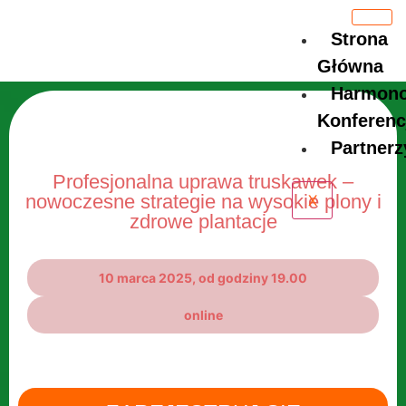
Strona
Główna
Harmon
Konferenc
Partnerz
Profesjonalna uprawa truskawek –
nowoczesne strategie na wysokie plony i
X
zdrowe plantacje
10 marca 2025, od godziny 19.00
online