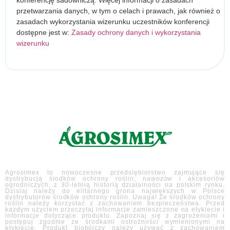
przetwarzania danych, w tym o celach i prawach, jak również o
zasadach wykorzystania wizerunku uczestników konferencji
dostępne jest w:
Zasady ochrony danych i wykorzystania
wizerunku
Agrosimex to nowoczesne przedsiębiorstwo zajmujące się
dystrybucją środków ochrony roślin, nawozów i akcesoriów
ogrodniczych, z 30-letnią historią działalności na polskim rynku.
Dzisiaj należy do elitarnego grona największych w Polsce
dystrybutorów środków ochrony roślin. Uwaga! Ze środków ochrony
roślin należy korzystać z zachowaniem bezpieczeństwa. Przed
każdym użyciem przeczytaj informacje zamieszczone na etykiecie i
informacje dotyczące produktu. Zapoznaj się z zagrożeniami i
postępuj zgodnie ze środkami ostrożności wymienionymi na
etykiecie. Produkt biobójczy należy używać z zachowaniem