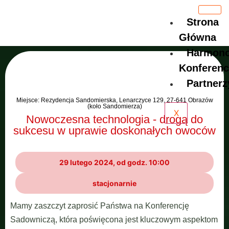
Strona
Główna
Harmon
Konferenc
Partnerz
Miejsce: Rezydencja Sandomierska, Lenarczyce 129, 27-641 Obrazów
(koło Sandomierza)
X
Nowoczesna technologia - drogą do
sukcesu w uprawie doskonałych owoców
29 lutego 2024, od godz. 10:00
stacjonarnie
Mamy zaszczyt zaprosić Państwa na Konferencję
Sadowniczą, która poświęcona jest kluczowym aspektom