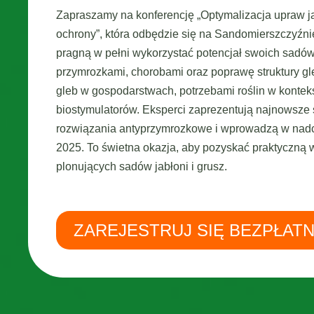
Zapraszamy na konferencję „Optymalizacja upraw ja
ochrony”, która odbędzie się na Sandomierszczyźn
pragną w pełni wykorzystać potencjał swoich sadó
przymrozkami, chorobami oraz poprawę struktury g
gleb w gospodarstwach, potrzebami roślin w konte
biostymulatorów. Eksperci zaprezentują najnowsze 
rozwiązania antyprzymrozkowe i wprowadzą w nadc
2025. To świetna okazja, aby pozyskać praktyczną 
plonujących sadów jabłoni i grusz.
ZAREJESTRUJ SIĘ BEZPŁATN