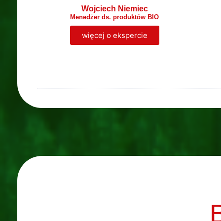
Wojciech Niemiec
Menedżer ds. produktów BIO
więcej o ekspercie