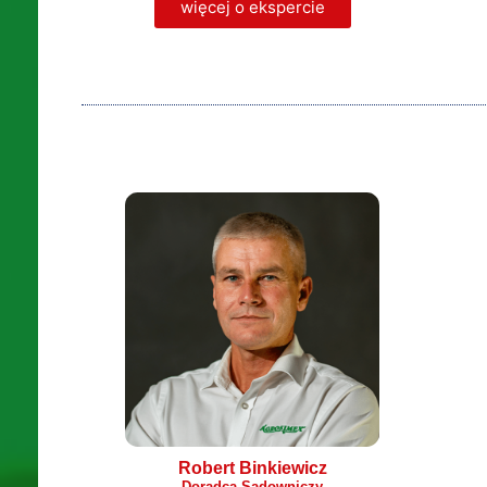
więcej o ekspercie
Robert Binkiewicz
Doradca Sadowniczy