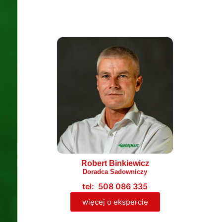
Robert Binkiewicz
Doradca Sadowniczy
tel: 508 086 335
więcej o ekspercie