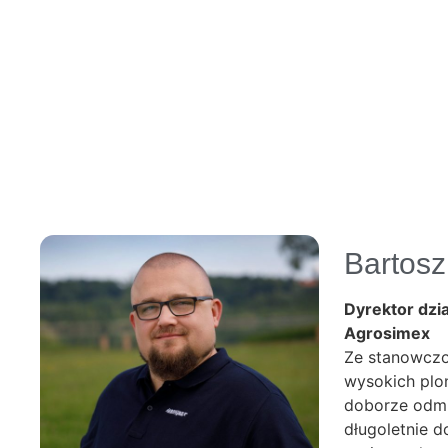
Bartosz
Dyrektor dzia
Agrosimex
Ze stanowczo
wysokich plo
doborze odmia
długoletnie 