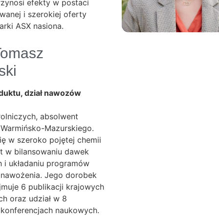
zynosi efekty w postaci
anej i szerokiej oferty
arki ASX nasiona.
 Tomasz
ski
duktu, dział nawozów
olniczych, absolwent
 Warmińsko-Mazurskiego.
się w szeroko pojętej chemii
rt w bilansowaniu dawek
i układaniu programów
nawożenia. Jego dorobek
muje 6 publikacji krajowych
ch oraz udział w 8
 konferencjach naukowych.