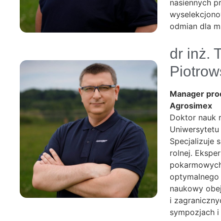
nasiennych pr
wyselekcjonow
odmian dla m
dr inż.
Piotrow
Manager pro
Agrosimex
Doktor nauk r
Uniwersytetu
Specjalizuje 
rolnej. Ekspe
pokarmowych 
optymalnego 
naukowy obej
i zagraniczny
sympozjach i