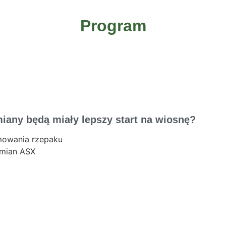
Program
iany będą miały lepszy start na wiosnę?
mowania rzepaku
dmian ASX