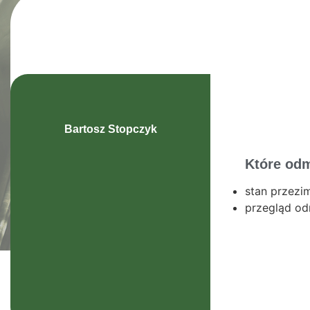
Bartosz Stopczyk
Które odm
stan przezi
przegląd o