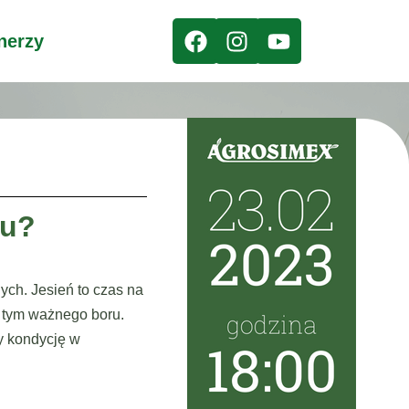
nerzy
ku?
ych. Jesień to czas na
w tym ważnego boru.
y kondycję w