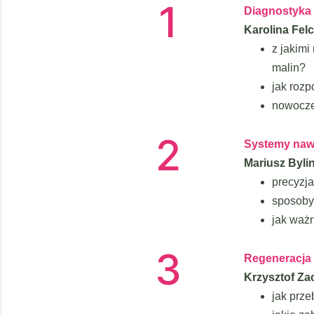
1
Diagnostyka 
Karolina Fel
z jakim
malin?
jak rozp
nowocze
2
Systemy nawo
Mariusz Byli
precyzj
sposoby 
jak ważn
3
Regeneracja
Krzysztof Za
jak prze