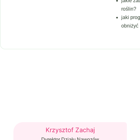
jakie z
roślin?
jaki pro
obniżyć
Krzysztof Zachaj
Dyrektor Działu Nawozów