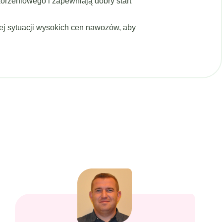
rzeniowego i zapewniają dobry start
ej sytuacji wysokich cen nawozów, aby