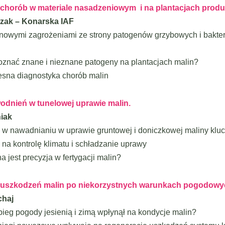
chorób w materiale nasadzeniowym i na plantacjach produ
czak – Konarska IAF
i nowymi zagrożeniami ze strony patogenów grzybowych i bakte
oznać znane i nieznane patogeny na plantacjach malin?
sna diagnostyka chorób malin
dnień w tunelowej uprawie malin.
niak
a w nawadnianiu w uprawie gruntowej i doniczkowej maliny klu
na kontrolę klimatu i schładzanie uprawy
a jest precyzja w fertygacji malin?
 uszkodzeń malin po niekorzystnych warunkach pogodowy
chaj
bieg pogody jesienią i zimą wpłynął na kondycje malin?