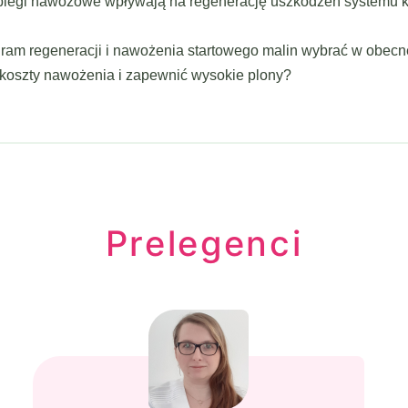
abiegi nawozowe wpływają na regenerację uszkodzeń systemu ko
gram regeneracji i nawożenia startowego malin wybrać w obecn
 koszty nawożenia i zapewnić wysokie plony?
Prelegenci