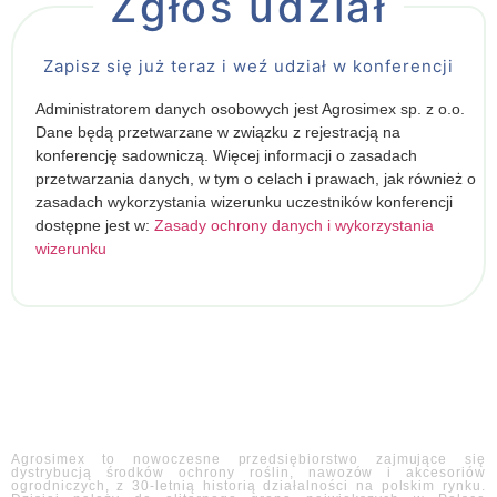
Zgłoś udział
Zapisz się już teraz i weź udział w konferencji
Administratorem danych osobowych jest Agrosimex sp. z o.o.
Dane będą przetwarzane w związku z rejestracją na
konferencję sadowniczą. Więcej informacji o zasadach
przetwarzania danych, w tym o celach i prawach, jak również o
zasadach wykorzystania wizerunku uczestników konferencji
dostępne jest w:
Zasady ochrony danych i wykorzystania
wizerunku
Agrosimex to nowoczesne przedsiębiorstwo zajmujące się
dystrybucją środków ochrony roślin, nawozów i akcesoriów
ogrodniczych, z 30-letnią historią działalności na polskim rynku.